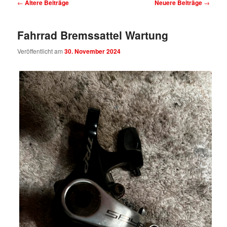
Beitragsnavigation
←
Ältere Beiträge
Neuere Beiträge
→
Fahrrad Bremssattel Wartung
Veröffentlicht am
30. November 2024