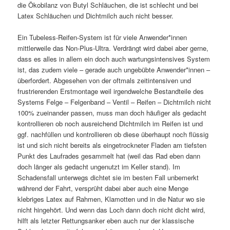
die Ökobilanz von Butyl Schläuchen, die ist schlecht und bei
Latex Schläuchen und Dichtmilch auch nicht besser.
Ein Tubeless-Reifen-System ist für viele Anwender*innen
mittlerweile das Non-Plus-Ultra. Verdrängt wird dabei aber gerne,
dass es alles in allem ein doch auch wartungsintensives System
ist, das zudem viele – gerade auch ungebübte Anwender*innen –
überfordert. Abgesehen von der oftmals zeitintensiven und
frustrierenden Erstmontage weil irgendwelche Bestandteile des
Systems Felge – Felgenband – Ventil – Reifen – Dichtmilch nicht
100% zueinander passen, muss man doch häufiger als gedacht
kontrollieren ob noch ausreichend Dichtmilch im Reifen ist und
ggf. nachfüllen und kontrollieren ob diese überhaupt noch flüssig
ist und sich nicht bereits als eingetrockneter Fladen am tiefsten
Punkt des Laufrades gesammelt hat (weil das Rad eben dann
doch länger als gedacht ungenutzt im Keller stand). Im
Schadensfall unterwegs dichtet sie im besten Fall unbemerkt
während der Fahrt, versprüht dabei aber auch eine Menge
klebriges Latex auf Rahmen, Klamotten und in die Natur wo sie
nicht hingehört. Und wenn das Loch dann doch nicht dicht wird,
hilft als letzter Rettungsanker eben auch nur der klassische