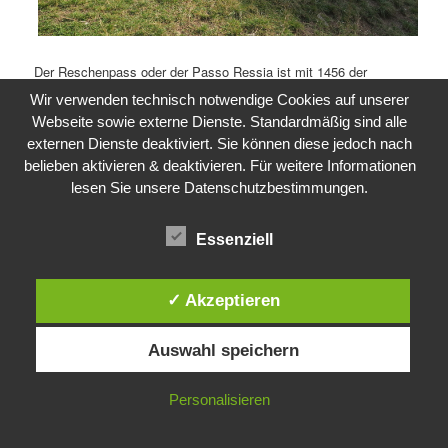
Der Reschenpass oder der Passo Ressia ist mit 1456 der
höchste Punkt unserer Tour. Fairerweise muss man sagen, das
Wir verwenden technisch notwendige Cookies auf unserer
das Schild in Österreich steht und dann noch ein paar
Webseite sowie externe Dienste. Standardmäßig sind alle
Höhenmeter vor einem liegen bis man ganz oben ist.
externen Dienste deaktiviert. Sie können diese jedoch nach
belieben aktivieren & deaktivieren. Für weitere Informationen
lesen Sie unsere Datenschutzbestimmungen.
Essenziell
✓ Akzeptieren
Auswahl speichern
Personalisieren