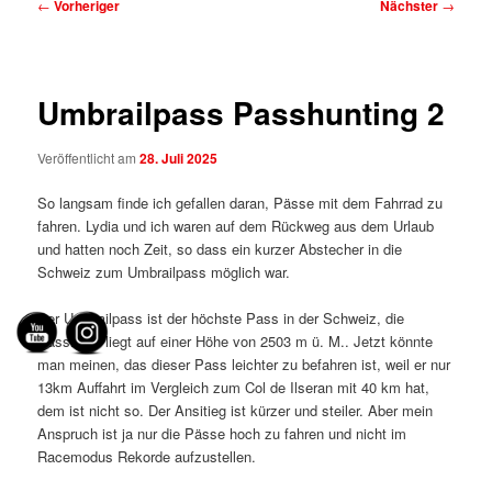
Beitragsnavigation
←
Vorheriger
Nächster
→
Umbrailpass Passhunting 2
Veröffentlicht am
28. Juli 2025
So langsam finde ich gefallen daran, Pässe mit dem Fahrrad zu
fahren. Lydia und ich waren auf dem Rückweg aus dem Urlaub
und hatten noch Zeit, so dass ein kurzer Abstecher in die
Schweiz zum Umbrailpass möglich war.
Der Umbrailpass ist der höchste Pass in der Schweiz, die
Passhöhe liegt auf einer Höhe von 2503 m ü. M.. Jetzt könnte
man meinen, das dieser Pass leichter zu befahren ist, weil er nur
13km Auffahrt im Vergleich zum Col de Ilseran mit 40 km hat,
dem ist nicht so. Der Ansitieg ist kürzer und steiler. Aber mein
Anspruch ist ja nur die Pässe hoch zu fahren und nicht im
Racemodus Rekorde aufzustellen.