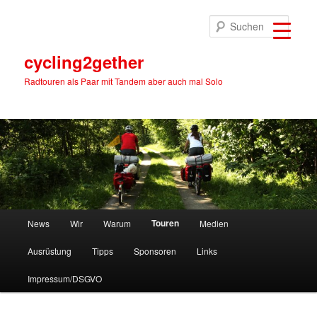
Zum
primären
Suche
Inhalt
springen
cycling2gether
Radtouren als Paar mit Tandem aber auch mal Solo
Hauptmenü
Touren
News
Wir
Warum
Medien
Ausrüstung
Tipps
Sponsoren
Links
Impressum/DSGVO