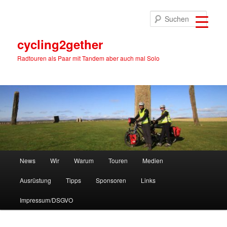
Zum
primären
Suche
Inhalt
springen
cycling2gether
Radtouren als Paar mit Tandem aber auch mal Solo
Hauptmenü
News
Wir
Warum
Touren
Medien
Ausrüstung
Tipps
Sponsoren
Links
Impressum/DSGVO