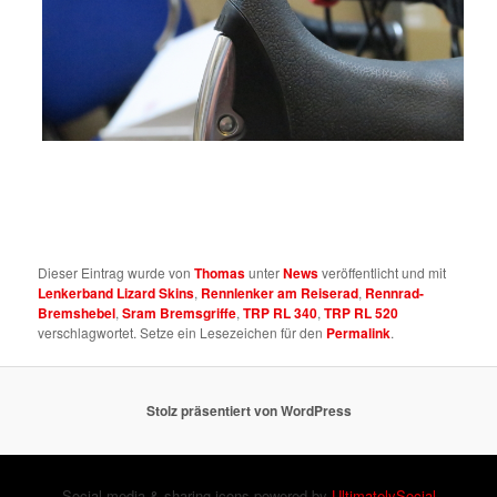
Dieser Eintrag wurde von
Thomas
unter
News
veröffentlicht und mit
Lenkerband Lizard Skins
,
Rennlenker am Reiserad
,
Rennrad-
Bremshebel
,
Sram Bremsgriffe
,
TRP RL 340
,
TRP RL 520
verschlagwortet. Setze ein Lesezeichen für den
Permalink
.
Stolz präsentiert von WordPress
Social media & sharing icons powered by
UltimatelySocial