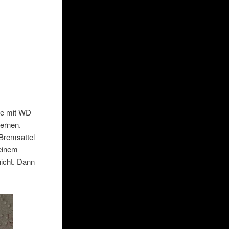
ile mit WD
fernen.
Bremsattel
 einem
nicht. Dann