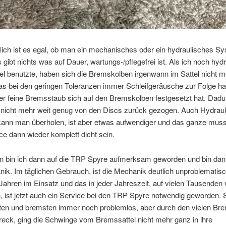
ich ist es egal, ob man ein mechanisches oder ein hydraulisches S
s gibt nichts was auf Dauer, wartungs-/pflegefrei ist. Als ich noch hyd
l benutzte, haben sich die Bremskolben irgenwann im Sattel nicht m
s bei den geringen Toleranzen immer Schleifgeräusche zur Folge ha
er feine Bremsstaub sich auf den Bremskolben festgesetzt hat. Dad
e nicht mehr weit genug von den Discs zurück gezogen. Auch Hydrau
ann man überholen, ist aber etwas aufwendiger und das ganze muss
e dann wieder komplett dicht sein.
n bin ich dann auf die TRP Spyre aufmerksam geworden und bin dan
ik. Im täglichen Gebrauch, ist die Mechanik deutlich unproblematis
ahren im Einsatz und das in jeder Jahreszeit, auf vielen Tausenden
, ist jetzt auch ein Service bei den TRP Spyre notwendig geworden. 
erten und bremsten immer noch problemlos, aber durch den vielen Br
eck, ging die Schwinge vom Bremssattel nicht mehr ganz in ihre