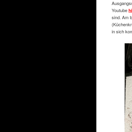
Ausgangsst
Youtube
h
sind. Am 
(Küchenkre
in sich ko