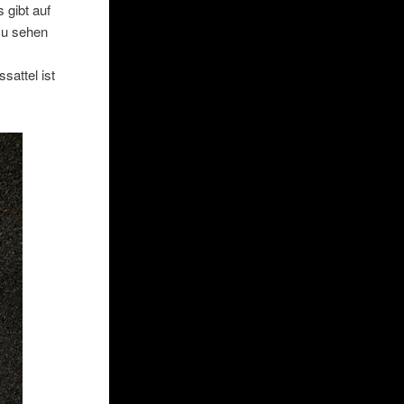
 gibt auf
 zu sehen
sattel ist