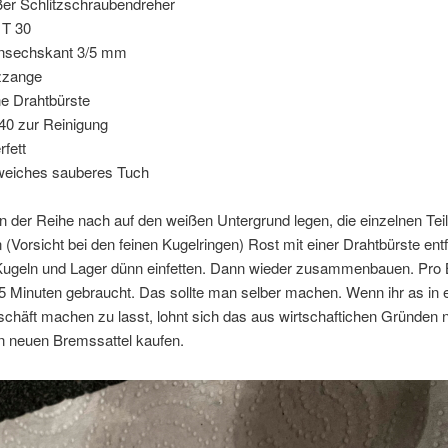
er Schlitzschraubendreher
 T 30
nsechskant 3/5 mm
zzange
ne Drahtbürste
0 zur Reinigung
rfett
weiches sauberes Tuch
n der Reihe nach auf den weißen Untergrund legen, die einzelnen Te
n (Vorsicht bei den feinen Kugelringen) Rost mit einer Drahtbürste ent
Kugeln und Lager dünn einfetten. Dann wieder zusammenbauen. Pro 
5 Minuten gebraucht. Das sollte man selber machen. Wenn ihr as in
chäft machen zu lasst, lohnt sich das aus wirtschaftichen Gründen 
en neuen Bremssattel kaufen.