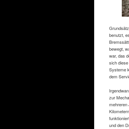
Grundsätzl
benutzt, e
Bremssätte
bewegt, wa
war, das d
sich dies
Systeme k
dem Servic
Irgendwan
zur Mechan
mehreren J
Kilometern
funktioni
und den Dr