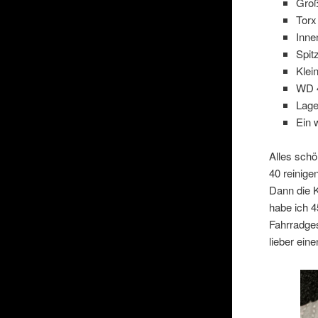
Groß
Torx
Inne
Spit
Klei
WD 4
Lage
Ein 
Alles schö
40 reinige
Dann die 
habe ich 4
Fahrradges
lieber ein