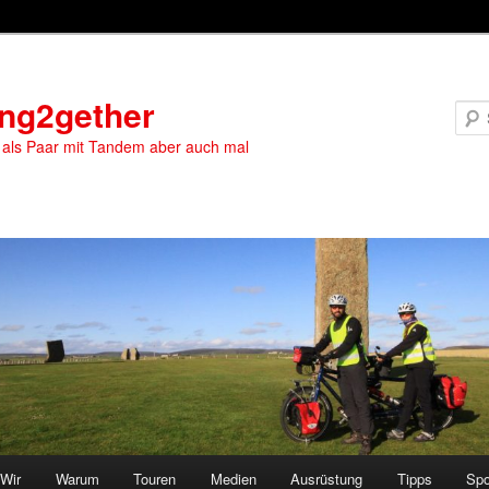
ing2gether
 als Paar mit Tandem aber auch mal
Wir
Warum
Touren
Medien
Ausrüstung
Tipps
Spo