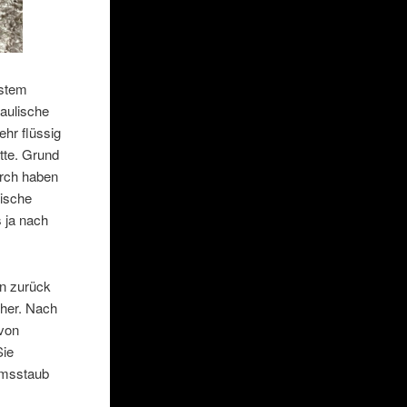
ystem
raulische
ehr flüssig
tte. Grund
urch haben
lische
 ja nach
n zurück
cher. Nach
 von
Sie
emsstaub