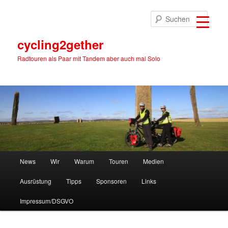
Zum
primären
Suche
Inhalt
springen
cycling2gether
Radtouren als Paar mit Tandem aber auch mal Solo
Hauptmenü
News
Wir
Warum
Touren
Medien
Ausrüstung
Tipps
Sponsoren
Links
Impressum/DSGVO