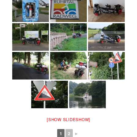
[SHOW SLIDESHOW]
1
2
►