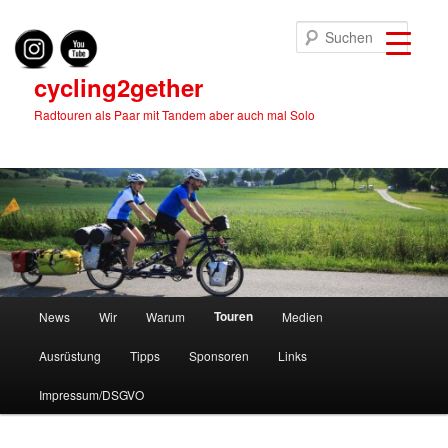
Zum
primären
Suche
Inhalt
springen
cycling2gether
Radtouren als Paar mit Tandem aber auch mal Solo
Hauptmenü
Touren
News
Wir
Warum
Medien
Ausrüstung
Tipps
Sponsoren
Links
Impressum/DSGVO